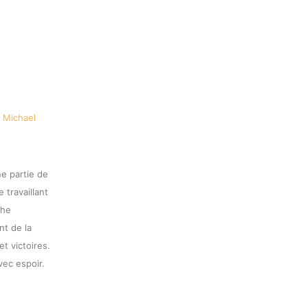
e partie de
 travaillant
che
nt de la
t victoires.
avec espoir.