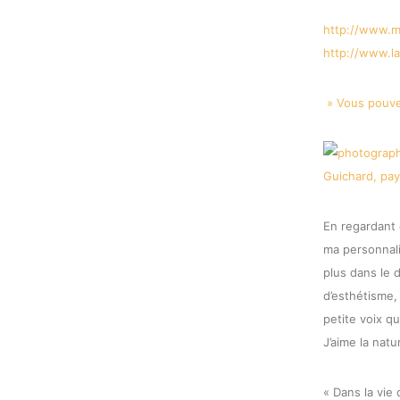
http://
www.mi
http://
www.las
» Vous pouve
En regardant 
ma personnali
plus dans le 
d’esthétisme,
petite voix q
J’aime la natu
« Dans la vie 