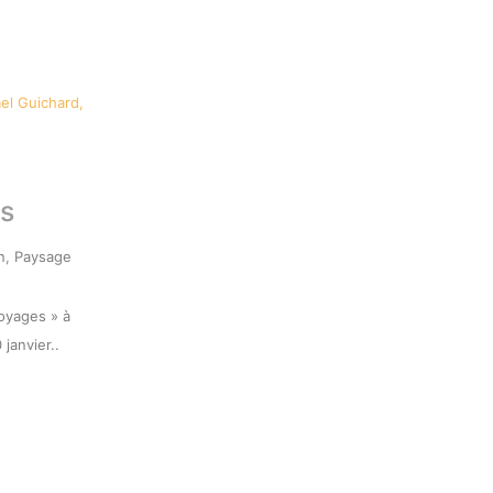
s
n
,
Paysage
Voyages » à
janvier..