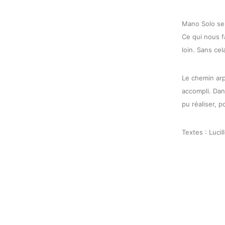
Mano Solo se f
Ce qui nous f
loin. Sans ce
Le chemin arp
accompli. Dan
pu réaliser, p
Textes : Luci