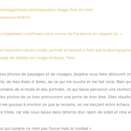
chaelguichard.com/
exposition-tirage-fine-art.
html
ourisverte18.fr/
z également confirmez votre venue via Facebook en cliquant ici »
ces photos de paysages et de voyages, j’espère vous faire découvrir un
té, de mes états d ‘âmes, de ce qui me touche et me fait vivre. Bien que
domaine de la mode et des portraits, ce qui laisse percevoir une recher
 les photos de ce livre entrouvrent une porte de mon âme. Elles résulte
ui me pousse à montrer ce que je ressens, en me berçant entre échecs e
re triste, car elle nous laisse dans l’attente d’un rayon de soleil et rime 
ce qui compte ce n’est pas l’issue mais le combat »