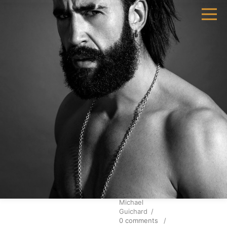
Petite
AVR
24
anecdote
d’une
séance
photo
portrait
Posted By :
Michael
Guichard
/
0 comments
/