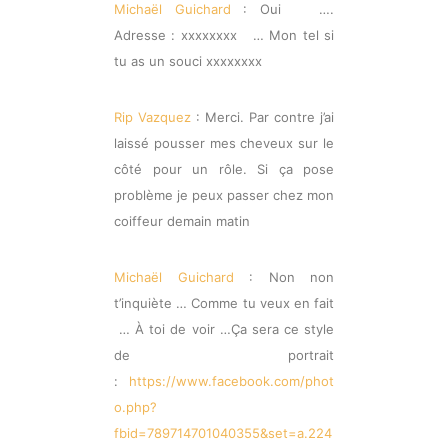
Michaël Guichard
: Oui ….
Adresse : xxxxxxxx … Mon tel si
tu as un souci xxxxxxxx
Rip Vazquez
: Merci. Par contre j’ai
laissé pousser mes cheveux sur le
côté pour un rôle. Si ça pose
problème je peux passer chez mon
coiffeur demain matin
Michaël Guichard
: Non non
t’inquiète … Comme tu veux en fait
… À toi de voir …Ça sera ce style
de portrait
:
https://www.facebook.com/phot
o.php?
fbid=789714701040355&set=a.224