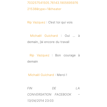
703257541505.76143.1905695976
21538&type=1&theater
Rip Vazquez
: C’est toi qui vois
Michaël Guichard
: Oui … à
demain, j’ai encore du travail
Rip Vazquez
: Bon courage à
demain
Michaël Guichard
: Merci !
FIN DE LA
CONVERSATION FACEBOOK –
13/04/20
14 23:03