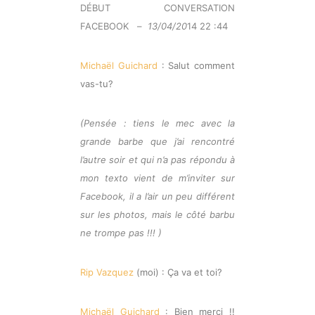
DÉBUT CONVERSATION
FACEBOOK –
13/04/20
14 22 :44
Michaël Guichard
: Salut comment
vas-tu?
(Pensée : tiens le mec avec la
grande barbe que j’ai rencontré
l’autre soir et qui n’a pas répondu à
mon texto vient de m’inviter sur
Facebook, il a l’air un peu différent
sur les photos, mais le côté barbu
ne trompe pas !!! )
Rip Vazquez
(moi) : Ça va et toi?
Michaël Guichard
: Bien merci !!