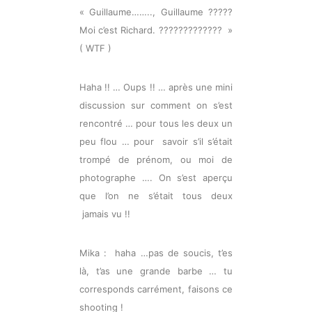
« Guillaume…….., Guillaume ?????
Moi c’est Richard. ????????????? »
( WTF )
Haha !! … Oups !! … après une mini
discussion sur comment on s’est
rencontré … pour tous les deux un
peu flou … pour savoir s’il s’était
trompé de prénom, ou moi de
photographe …. On s’est aperçu
que l’on ne s’était tous deux
jamais vu !!
Mika : haha …pas de soucis, t’es
là, t’as une grande barbe … tu
corresponds carrément, faisons ce
shooting !